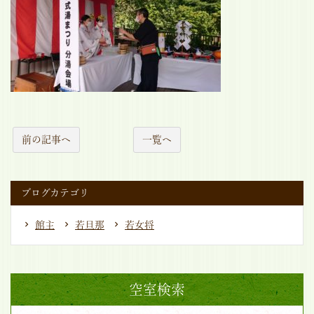
前の記事へ
一覧へ
ブログカテゴリ
館主
若旦那
若女将
空室検索