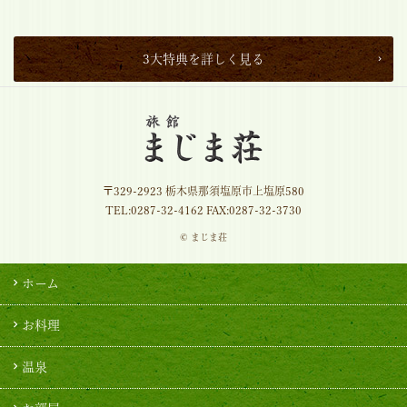
3大特典を詳しく見る
〒329-2923 栃木県那須塩原市上塩原580
TEL:
0287-32-4162
FAX:0287-32-3730
© まじま荘
ホーム
お料理
温泉