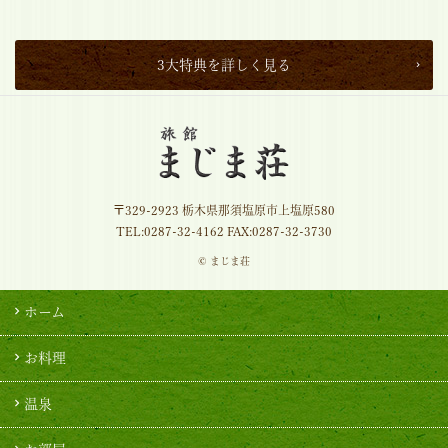
3大特典を詳しく見る
〒329-2923 栃木県那須塩原市上塩原580
TEL:
0287-32-4162
FAX:0287-32-3730
© まじま荘
ホーム
お料理
温泉