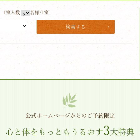
1室人数
名様/1室
検索する
公式ホームページからのご予約限定
3
心と体をもっともうるおす
大特典