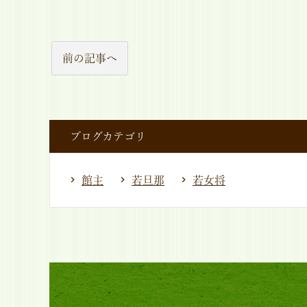
前の記事へ
ブログカテゴリ
館主
若旦那
若女将