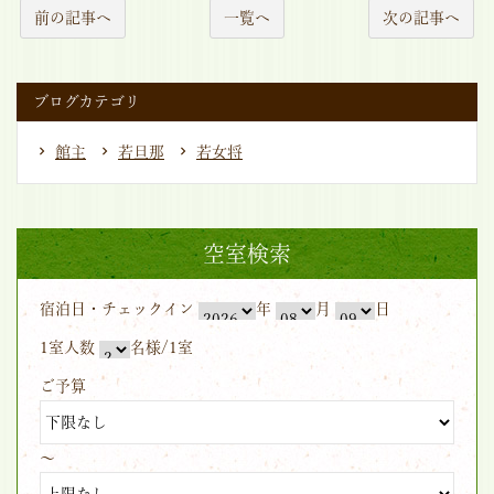
前の記事へ
一覧へ
次の記事へ
ブログカテゴリ
館主
若旦那
若女将
空室検索
宿泊日・チェックイン
年
月
日
1室人数
名様/1室
ご予算
～