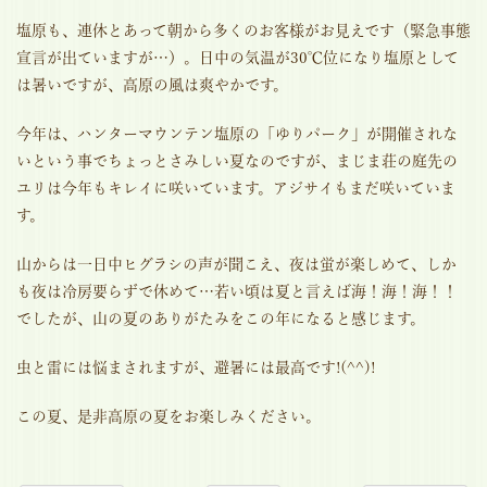
塩原も、連休とあって朝から多くのお客様がお見えです（緊急事態
宣言が出ていますが…）。日中の気温が30℃位になり塩原として
は暑いですが、高原の風は爽やかです。
今年は、ハンターマウンテン塩原の「ゆりパーク」が開催されな
いという事でちょっとさみしい夏なのですが、まじま荘の庭先の
ユリは今年もキレイに咲いています。アジサイもまだ咲いていま
す。
山からは一日中ヒグラシの声が聞こえ、夜は蛍が楽しめて、しか
も夜は冷房要らずで休めて…若い頃は夏と言えば海！海！海！！
でしたが、山の夏のありがたみをこの年になると感じます。
虫と雷には悩まされますが、避暑には最高です!(^^)!
この夏、是非高原の夏をお楽しみください。