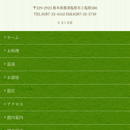
〒329-2923 栃木県那須塩原市上塩原580
TEL:
0287-32-4162
FAX:0287-32-3730
© まじま荘
ホーム
お料理
温泉
お部屋
指圧
アクセス
館内案内