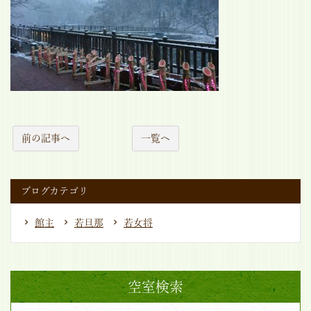
前の記事へ
一覧へ
ブログカテゴリ
館主
若旦那
若女将
空室検索