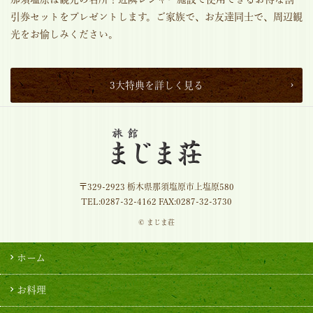
引券セットをプレゼントします。ご家族で、お友達同士で、周辺観
光をお愉しみください。
3大特典を詳しく見る
〒329-2923 栃木県那須塩原市上塩原580
TEL:
0287-32-4162
FAX:0287-32-3730
© まじま荘
ホーム
お料理