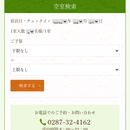
空室検索
宿泊日・チェックイン
年
月
日
1室人数
名様/1室
ご予算
～
検索する
お電話でのご予約・お問い合わせ
0287-32-4162
受付時間 8：00～22：00