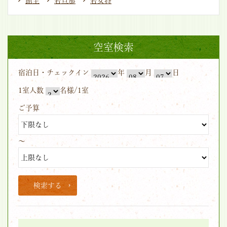
館主
若旦那
若女将
空室検索
宿泊日・チェックイン
年
月
日
1室人数
名様/1室
ご予算
～
検索する