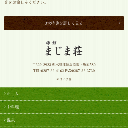
光をお愉しみください。
3大特典を詳しく見る
〒329-2923 栃木県那須塩原市上塩原580
TEL:
0287-32-4162
FAX:0287-32-3730
© まじま荘
ホーム
お料理
温泉