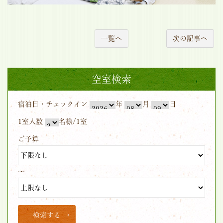
一覧へ
次の記事へ
空室検索
宿泊日・チェックイン
年
月
日
1室人数
名様/1室
ご予算
～
検索する