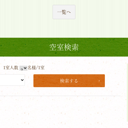
一覧へ
空室検索
1室人数
名様/1室
検索する